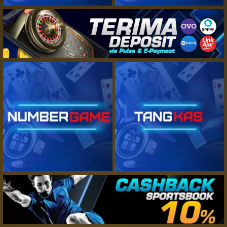
SWEDEN ALLSVENSKAN - TEAM TOTAL GOALS
SWEDEN ALLSVENSKAN - CORNERS
SWEDEN ALLSVENSKAN - BOOKING
RUSSIA PREMIER LEAGUE
RUSSIA PREMIER LEAGUE - TEAM TOTAL GOALS
RUSSIA PREMIER LEAGUE - CORNERS
RUSSIA PREMIER LEAGUE - BOOKING
ENGLISH LEAGUE CUP
ENGLISH LEAGUE CUP - CORNERS
CLUB FRIENDLY