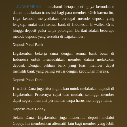
POLAND 3RD LIGA
LIGAKEMBAR
memahami betapa pentingnya kemudahan
dalam melakukan transaksi bagi para member. Oleh karena itu,
Liga kembar menyediakan berbagai metode deposit yang
FINLAND WOMEN KANSALLINEN LIIGA PLAYOFF
lengkap, mulai dari semua bank di Indonesia, E-wallet, Qris,
hingga deposit pulsa tanpa potongan. Berikut adalah beberapa
SWEDEN WOMEN DAMALLSVENSKAN
metode deposit yang tersedia di Ligakembar:
Deposit Pakai Bank
PARAGUAY DIVISION INTERMEDIA
Ligakembar bekerja sama dengan semua bank besar di
BRAZIL CAMPEONATO MINEIRO U20
Indonesia untuk memudahkan member dalam melakukan
deposit. Dengan pilihan bank yang luas, member dapat
memilih bank yang paling sesuai dengan kebutuhan mereka.
BRAZIL CAMPEONATO CEARENSE U20
Deposit Pakai Dana
E-wallet Dana juga bisa digunakan untuk melakukan deposit di
Ligakembar. Prosesnya cepat dan mudah, sehingga member
dapat segera memulai permainan tanpa harus menunggu lama.
Deposit Pakai Gopay
Selain Dana, Ligakembar juga menerima deposit melalui
Gopay. Ini memberikan alternatif lain bagi member yang lebih