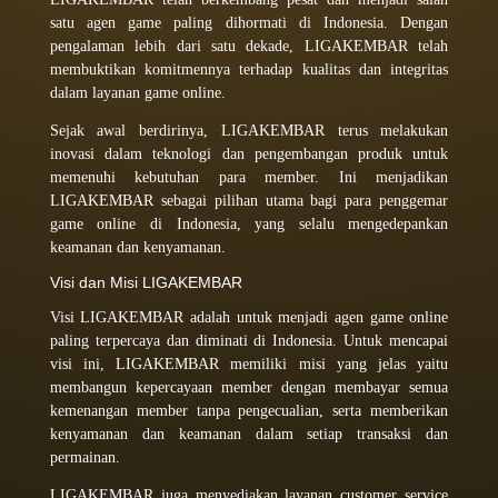
satu agen game paling dihormati di Indonesia. Dengan
pengalaman lebih dari satu dekade, LIGAKEMBAR telah
LIGA PORTUGAL 2
membuktikan komitmennya terhadap kualitas dan integritas
dalam layanan game online.
GERMANY 3RD LEAGUE
Sejak awal berdirinya, LIGAKEMBAR terus melakukan
POLAND 1ST LIGA
inovasi dalam teknologi dan pengembangan produk untuk
memenuhi kebutuhan para member. Ini menjadikan
LIGAKEMBAR sebagai pilihan utama bagi para penggemar
CHINA LEAGUE 1
game online di Indonesia, yang selalu mengedepankan
keamanan dan kenyamanan.
HUNGARY LIGA NB 1
Visi dan Misi LIGAKEMBAR
KAZAKHSTAN PREMIER LEAGUE
Visi LIGAKEMBAR adalah untuk menjadi agen game online
paling terpercaya dan diminati di Indonesia. Untuk mencapai
SOUTH AFRICA MTN 8 TOURNAMENT
visi ini, LIGAKEMBAR memiliki misi yang jelas yaitu
membangun kepercayaan member dengan membayar semua
BELARUS PREMIER LEAGUE
kemenangan member tanpa pengecualian, serta memberikan
kenyamanan dan keamanan dalam setiap transaksi dan
permainan.
GERMANY REGIONAL LEAGUE NORTHEAST
LIGAKEMBAR juga menyediakan layanan customer service